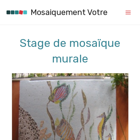
Aller
au
Mosaiquement Votre
contenu
Main
Menu
Stage de mosaïque
murale