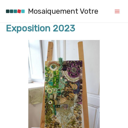
Aller
au
Mosaiquement Votre
contenu
Main
Menu
Exposition 2023