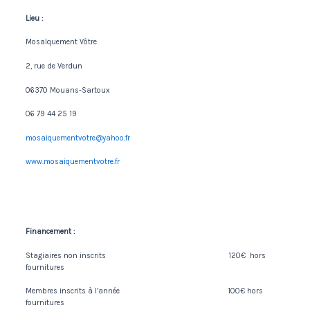
Lieu :
Mosaïquement Vôtre
2, rue de Verdun
06370 Mouans-Sartoux
06 79 44 25 19
mosaiquementvotre@yahoo.fr
www.mosaiquementvotre.fr
Financement :
Stagiaires non inscrits 120€ hors
fournitures
Membres inscrits à l’année 100€ hors
fournitures